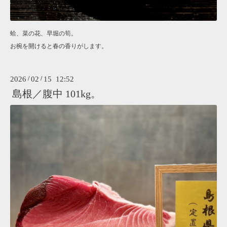
蛤、菜の花、早堀の筍。
お椀を開けると春の香りがします。
2026
/
02
/
15 12:52
島根／腹中 101kg。