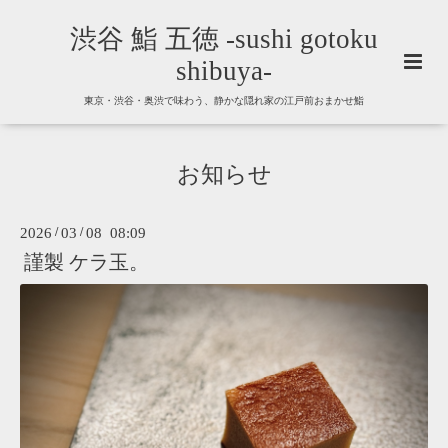
渋谷 鮨 五徳 -sushi gotoku
shibuya-
東京・渋谷・奥渋で味わう、静かな隠れ家の江戸前おまかせ鮨
お知らせ
2026
/
03
/
08 08:09
謹製 ケラ玉。