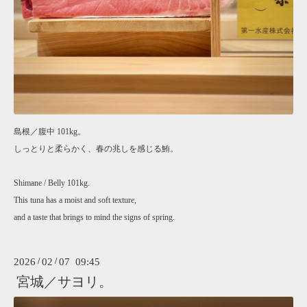
島根／腹中 101kg。
しっとりと柔らかく、春の兆しを感じる鮪。
Shimane / Belly 101kg.
This tuna has a moist and soft texture,
and a taste that brings to mind the signs of spring.
2026
/
02
/
07 09:45
宮城／サヨリ。