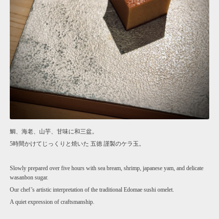
鯛、海老、山芋、甘味に和三盆。
5時間かけてじっくりと焼いた 五徳 謹製のケラ玉。
Slowly prepared over five hours with sea bream, shrimp, japanese yam, and delicate
wasanbon sugar.
Our chef’s artistic interpretation of the traditional Edomae sushi omelet.
A quiet expression of craftsmanship.