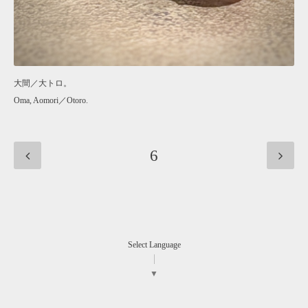
大間／大トロ。
Oma, Aomori／Otoro.
6
Select Language
▼