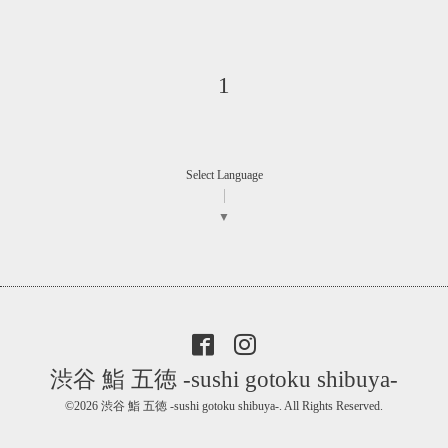
1
Select Language
▼
渋谷 鮨 五徳 -sushi gotoku shibuya-
©2026
渋谷 鮨 五徳 -sushi gotoku shibuya-
. All Rights Reserved.