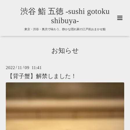
渋谷 鮨 五徳 -sushi gotoku
shibuya-
東京・渋谷・奥渋で味わう、静かな隠れ家の江戸前おまかせ鮨
お知らせ
2022
/
11
/
09 11:41
【背子蟹】解禁しました！