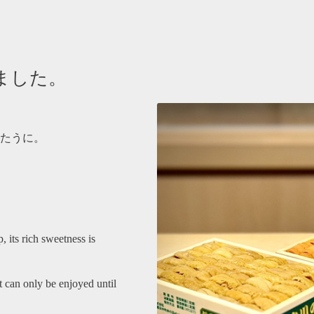
ました。
たうに。
its rich sweetness is
it can only be enjoyed until