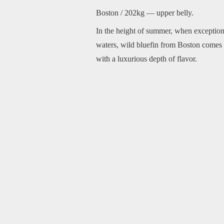
Boston / 202kg — upper belly.
In the height of summer, when exceptiona
waters, wild bluefin from Boston comes i
with a luxurious depth of flavor.