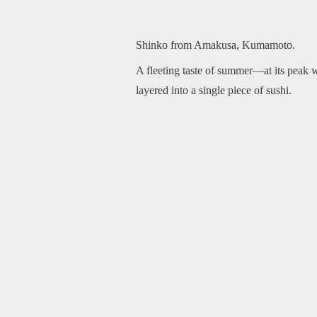
Shinko from Amakusa, Kumamoto.
A fleeting taste of summer—at its peak wh
layered into a single piece of sushi.