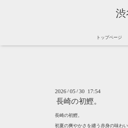
渋谷
トップページ
2026
05
30 17:54
/
/
長崎の初鰹。
長崎の初鰹。
初夏の爽やかさを纏う赤身の味わい