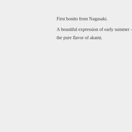
First bonito from Nagasaki.
A beautiful expression of early summer —
the pure flavor of akami.