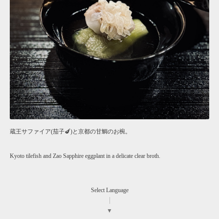
蔵王サファイア(茄子🍆)と京都の甘鯛のお椀。
Kyoto tilefish and Zao Sapphire eggplant in a delicate clear broth.
Select Language
▼