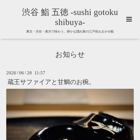
渋谷 鮨 五徳 -sushi gotoku
shibuya-
東京・渋谷・奥渋で味わう、静かな隠れ家の江戸前おまかせ鮨
お知らせ
2026
/
06
/
28 11:57
蔵王サファイアと甘鯛のお椀。