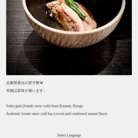
兵庫県香住の背子蟹🦀
本物は旨味が違います。
Seiko gani (female snow crab) from Kasumi, Hyogo.
Authentic female snow crab has a sweet and condensed umami flavor.
Select Language