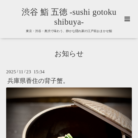
渋谷 鮨 五徳 -sushi gotoku
shibuya-
東京・渋谷・奥渋で味わう、静かな隠れ家の江戸前おまかせ鮨
お知らせ
2025
/
11
/
23 15:34
兵庫県香住の背子蟹。