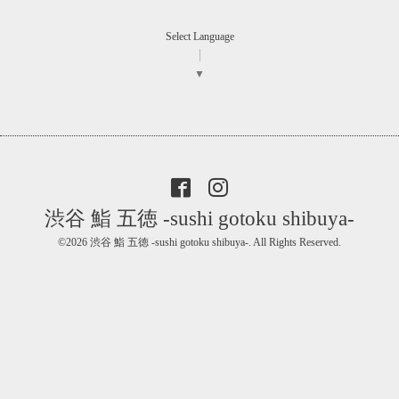
Select Language
▼
渋谷 鮨 五徳 -sushi gotoku shibuya-
©2026
渋谷 鮨 五徳 -sushi gotoku shibuya-
. All Rights Reserved.