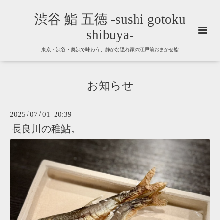
渋谷 鮨 五徳 -sushi gotoku
shibuya-
東京・渋谷・奥渋で味わう、静かな隠れ家の江戸前おまかせ鮨
お知らせ
2025
/
07
/
01 20:39
長良川の稚鮎。