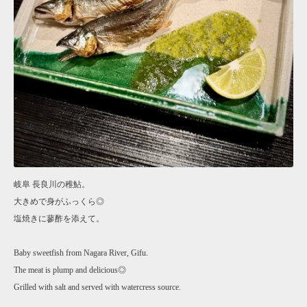
岐阜 長良川の稚鮎。
大きめで身がふっくら◎
塩焼きに蓼酢を添えて。
Baby sweetfish from Nagara River, Gifu.
The meat is plump and delicious◎
Grilled with salt and served with watercress source.