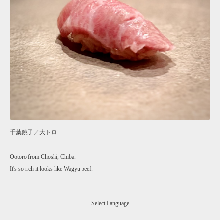
千葉銚子／大トロ
Ootoro from Choshi, Chiba.
It's so rich it looks like Wagyu beef.
Select Language