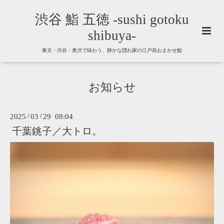
渋谷 鮨 五徳 -sushi gotoku
shibuya-
東京・渋谷・奥渋で味わう、静かな隠れ家の江戸前おまかせ鮨
お知らせ
2025
/
03
/
29 08:04
千葉銚子／大トロ。